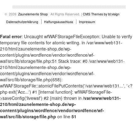
© 2026
Zaunelemente Shop
All Rights Reserved. |
CMS Themes by bl;visign
Datenschutzerklärung
Haftungsausschluss
Impressum
Fatal error
: Uncaught wfWAFStorageFileException: Unable to verify
temporary file contents for atomic writing. in /var/www/web131-
210/html/zaunelemente-shop.de/wp-
content/plugins/wordfence/vendor/wordfence/wf-
waf/src/lib/storage/file.php:51 Stack trace: #0 /var/www/web131-
210/html/zaunelemente-shop.de/wp-
content/plugins/wordfence/vendor/wordfence/wf-
waf/src/lib/storage/file.php(658):
wfWAFStorageFile::atomicFilePutContents('/var/www/web131...', '<?
php exit('Acc...') #1 [internal function]: wfWAFStorageFile-
>saveConfig('livewaf') #2 {main} thrown in
/var/www/web131-
210/html/zaunelemente-shop.de/wp-
content/plugins/wordfence/vendor/wordfence/wf-
waf/src/lib/storage/file.php
on line
51