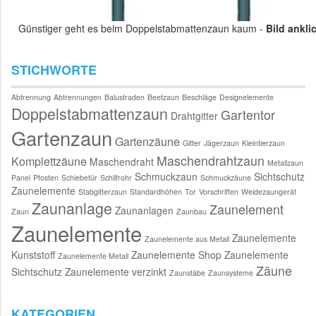
Günstiger geht es beim Doppelstabmattenzaun kaum -
Bild ankli
STICHWORTE
Abtrennung
Abtrennungen
Balustraden
Beetzaun
Beschläge
Designelemente
Doppelstabmattenzaun
Gartentor
Drahtgitter
Gartenzaun
Gartenzäune
Gitter
Jägerzaun
Kleintierzaun
Maschendrahtzaun
Komplettzäune
Maschendraht
Metallzaun
Schmuckzaun
Sichtschutz
Panel
Pfosten
Schiebetür
Schilfrohr
Schmuckzäune
Zaunelemente
Stabgitterzaun
Standardhöhen
Tor
Vorschriften
Weidezaungerät
Zaunanlage
Zaunelement
Zaunanlagen
Zaun
Zaunbau
Zaunelemente
Zaunelemente
Zaunelemente aus Metall
Kunststoff
Zaunelemente Shop
Zaunelemente
Zaunelemente Metall
Zäune
Sichtschutz
Zaunelemente verzinkt
Zaunstäbe
Zaunsysteme
KATEGORIEN