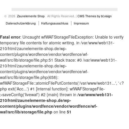
© 2026
Zaunelemente Shop
All Rights Reserved. |
CMS Themes by bl;visign
Datenschutzerklärung
Haftungsausschluss
Impressum
Fatal error
: Uncaught wfWAFStorageFileException: Unable to verify
temporary file contents for atomic writing. in /var/www/web131-
210/html/zaunelemente-shop.de/wp-
content/plugins/wordfence/vendor/wordfence/wf-
waf/src/lib/storage/file.php:51 Stack trace: #0 /var/www/web131-
210/html/zaunelemente-shop.de/wp-
content/plugins/wordfence/vendor/wordfence/wf-
waf/src/lib/storage/file.php(658):
wfWAFStorageFile::atomicFilePutContents('/var/www/web131...', '<?
php exit('Acc...') #1 [internal function]: wfWAFStorageFile-
>saveConfig('livewaf') #2 {main} thrown in
/var/www/web131-
210/html/zaunelemente-shop.de/wp-
content/plugins/wordfence/vendor/wordfence/wf-
waf/src/lib/storage/file.php
on line
51