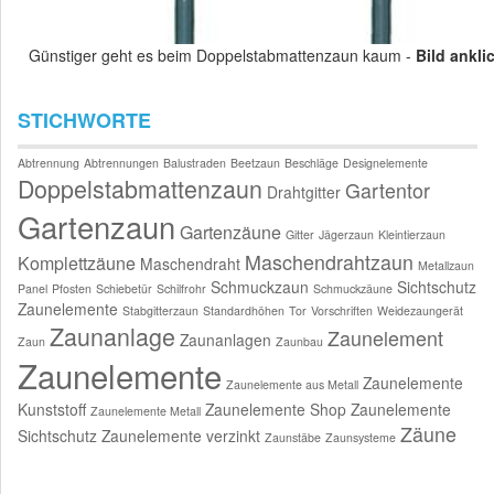
Günstiger geht es beim Doppelstabmattenzaun kaum -
Bild ankli
STICHWORTE
Abtrennung
Abtrennungen
Balustraden
Beetzaun
Beschläge
Designelemente
Doppelstabmattenzaun
Gartentor
Drahtgitter
Gartenzaun
Gartenzäune
Gitter
Jägerzaun
Kleintierzaun
Maschendrahtzaun
Komplettzäune
Maschendraht
Metallzaun
Schmuckzaun
Sichtschutz
Panel
Pfosten
Schiebetür
Schilfrohr
Schmuckzäune
Zaunelemente
Stabgitterzaun
Standardhöhen
Tor
Vorschriften
Weidezaungerät
Zaunanlage
Zaunelement
Zaunanlagen
Zaun
Zaunbau
Zaunelemente
Zaunelemente
Zaunelemente aus Metall
Kunststoff
Zaunelemente Shop
Zaunelemente
Zaunelemente Metall
Zäune
Sichtschutz
Zaunelemente verzinkt
Zaunstäbe
Zaunsysteme