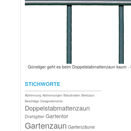
Günstiger geht es beim Doppelstabmattenzaun kaum -
STICHWORTE
Abtrennung
Abtrennungen
Balustraden
Beetzaun
Beschläge
Designelemente
Doppelstabmattenzaun
Gartentor
Drahtgitter
Gartenzaun
Gartenzäune