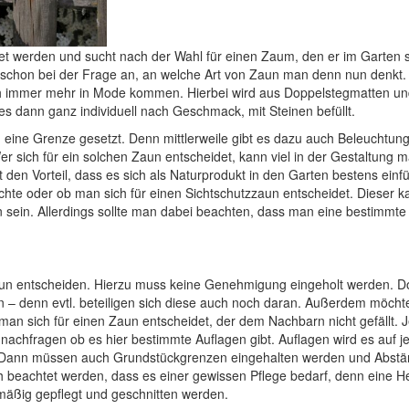
t werden und sucht nach der Wahl für einen Zaum, den er im Garten s
ngt schon bei der Frage an, an welche Art von Zaun man denn nun denkt.
ch immer mehr in Mode kommen. Hierbei wird aus Doppelstegmatten un
ses dann ganz individuell nach Geschmack, mit Steinen befüllt.
 eine Grenze gesetzt. Denn mittlerweile gibt es dazu auch Beleuchtun
Wer sich für ein solchen Zaun entscheidet, kann viel in der Gestaltung 
t den Vorteil, dass es sich als Naturprodukt in den Garten bestens einfü
hte oder ob man sich für einen Sichtschutzzaun entscheidet. Dieser k
 sein. Allerdings sollte man dabei beachten, dass man eine bestimmt
aun entscheiden. Hierzu muss keine Genehmigung eingeholt werden. D
 – denn evtl. beteiligen sich diese auch noch daran. Außerdem möcht
l man sich für einen Zaun entscheidet, der dem Nachbarn nicht gefällt. 
nachfragen ob es hier bestimmte Auflagen gibt. Auflagen wird es auf j
. Dann müssen auch Grundstückgrenzen eingehalten werden und Abst
h beachtet werden, dass es einer gewissen Pflege bedarf, denn eine H
mäßig gepflegt und geschnitten werden.