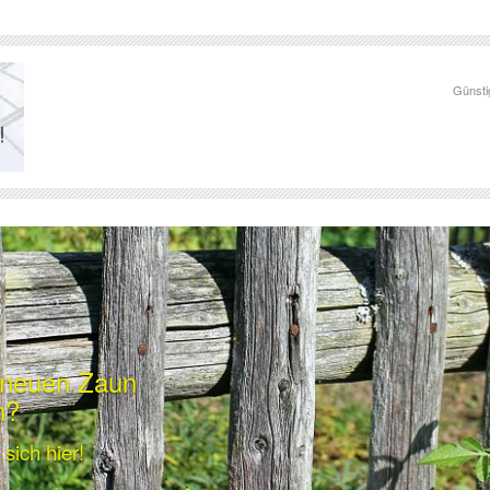
Günsti
n neuen Zaun
n?
sich hier!