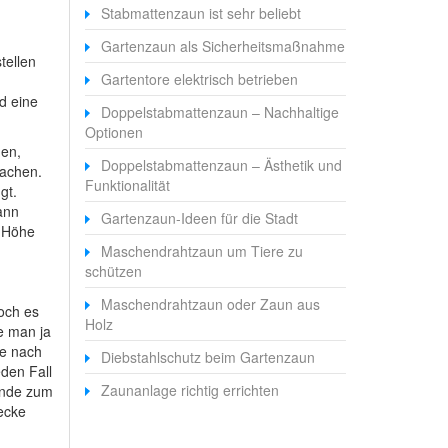
Stabmattenzaun ist sehr beliebt
Gartenzaun als Sicherheitsmaßnahme
tellen
Gartentore elektrisch betrieben
d eine
Doppelstabmattenzaun – Nachhaltige
Optionen
gen,
Doppelstabmattenzaun – Ästhetik und
machen.
Funktionalität
gt.
ann
Gartenzaun-Ideen für die Stadt
e Höhe
Maschendrahtzaun um Tiere zu
schützen
Maschendrahtzaun oder Zaun aus
och es
Holz
e man ja
Je nach
Diebstahlschutz beim Gartenzaun
eden Fall
Zaunanlage richtig errichten
ände zum
ecke