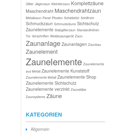
Komplettzäune
Gitter
Jägerzaun
Kleintierzaun
Maschendrahtzaun
Maschendraht
Metallzaun
Panel
Pfosten
Schiebetür
Schilfrohr
Schmuckzaun
Sichtschutz
Schmuckzäune
Zaunelemente
Stabgitterzaun
Standardhöhen
Tor
Vorschriften
Weidezaungerät
Zaun
Zaunanlage
Zaunanlagen
Zaunbau
Zaunelement
Zaunelemente
Zaunelemente
Zaunelemente Kunststoff
aus Metall
Zaunelemente Shop
Zaunelemente Metall
Zaunelemente Sichtschutz
Zaunelemente verzinkt
Zaunstäbe
Zäune
Zaunsysteme
KATEGORIEN
Allgemein