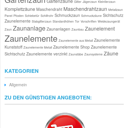
Gartenzäune
Gitter
Jägerzaun
Kleintierzaun
Maschendrahtzaun
Komplettzäune
Maschendraht
Metallzaun
Schmuckzaun
Sichtschutz
Panel
Pfosten
Schiebetür
Schilfrohr
Schmuckzäune
Zaunelemente
Stabgitterzaun
Standardhöhen
Tor
Vorschriften
Weidezaungerät
Zaunanlage
Zaunelement
Zaunanlagen
Zaun
Zaunbau
Zaunelemente
Zaunelemente
Zaunelemente aus Metall
Kunststoff
Zaunelemente Shop
Zaunelemente
Zaunelemente Metall
Zäune
Sichtschutz
Zaunelemente verzinkt
Zaunstäbe
Zaunsysteme
KATEGORIEN
Allgemein
ZU DEN GÜNSTIGEN ANGEBOTEN: