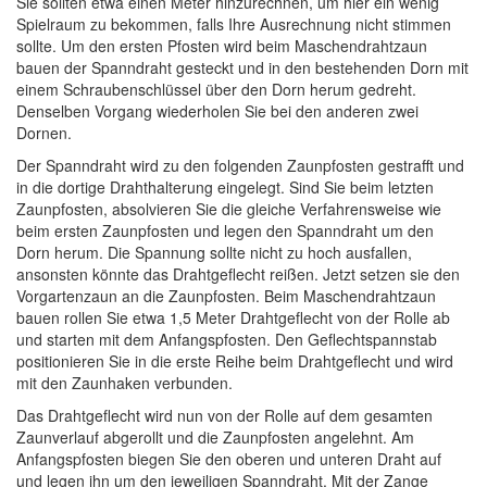
Sie sollten etwa einen Meter hinzurechnen, um hier ein wenig
Spielraum zu bekommen, falls Ihre Ausrechnung nicht stimmen
sollte. Um den ersten Pfosten wird beim Maschendrahtzaun
bauen der Spanndraht gesteckt und in den bestehenden Dorn mit
einem Schraubenschlüssel über den Dorn herum gedreht.
Denselben Vorgang wiederholen Sie bei den anderen zwei
Dornen.
Der Spanndraht wird zu den folgenden Zaunpfosten gestrafft und
in die dortige Drahthalterung eingelegt. Sind Sie beim letzten
Zaunpfosten, absolvieren Sie die gleiche Verfahrensweise wie
beim ersten Zaunpfosten und legen den Spanndraht um den
Dorn herum. Die Spannung sollte nicht zu hoch ausfallen,
ansonsten könnte das Drahtgeflecht reißen. Jetzt setzen sie den
Vorgartenzaun an die Zaunpfosten. Beim Maschendrahtzaun
bauen rollen Sie etwa 1,5 Meter Drahtgeflecht von der Rolle ab
und starten mit dem Anfangspfosten. Den Geflechtspannstab
positionieren Sie in die erste Reihe beim Drahtgeflecht und wird
mit den Zaunhaken verbunden.
Das Drahtgeflecht wird nun von der Rolle auf dem gesamten
Zaunverlauf abgerollt und die Zaunpfosten angelehnt. Am
Anfangspfosten biegen Sie den oberen und unteren Draht auf
und legen ihn um den jeweiligen Spanndraht. Mit der Zange