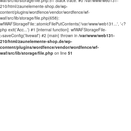
waf/src/lib/storage/file.php:51 Stack trace: #0 /var/www/web131-
210/html/zaunelemente-shop.de/wp-
content/plugins/wordfence/vendor/wordfence/wf-
waf/src/lib/storage/file.php(658):
wfWAFStorageFile::atomicFilePutContents('/var/www/web131...', '<?
php exit('Acc...') #1 [internal function]: wfWAFStorageFile-
>saveConfig('livewaf') #2 {main} thrown in
/var/www/web131-
210/html/zaunelemente-shop.de/wp-
content/plugins/wordfence/vendor/wordfence/wf-
waf/src/lib/storage/file.php
on line
51