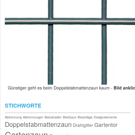
Günstiger geht es beim Doppelstabmattenzaun kaum -
Bild ankli
STICHWORTE
Abtrennung
Abtrennungen
Balustraden
Beetzaun
Beschläge
Designelemente
Doppelstabmattenzaun
Gartentor
Drahtgitter
Gartenzaun