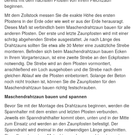
bereits mit dem nächsten Pfosten von Ihrem Flechtzaun
beginnen.
Mit dem Zollstock messen Sie die exakte Höhe des ersten
Pfostens in der Erde oder wie weit er aus der Erde herausragt.
Dieses Maß ist verbindlich beim Maschendrahtzaun bauen für alle
anderen Pfosten. Der erste und letzte Zaunpfosten wird mit einer
schräg abgehenden Strebe ausgestattet. Je nach Länge des
Drahtzauns sollten Sie etwa alle 30 Meter eine zusätzliche Strebe
montieren. Befinden sich beim Maschendrahtzaun bauen Ecken
in Ihrem Vorgartenzaun, ist eine zweite Strebe an den Eckpfosten
notwendig. Die Strebe wird an dem Pfosten vormontiert,
anschließend ein Loch ausgehoben und die Strebe nach dem
gleichen Ablauf wie die Pfosten einbetoniert. Solange der Beton
noch nicht trocken ist, können Sie die Zaunpfosten für den
Maschendrahtzaun bauen richtig festschrauben.
Maschendrahtzaun bauen und spannen
Bevor Sie mit der Montage des Drahtzauns beginnen, werden die
Spannhalter mit dem ersten und letzten Pfosten verbunden.
Jeweils ein Spanndrahthalter kommt oben, unten und in der Mitte
zum Einsatz und werden an den Zaunpfosten befestigt. Der
Spanndraht wird dreimal in der notwendigen Länge geschnitten.