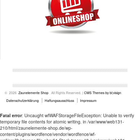
© 2026
Zaunelemente Shop
All Rights Reserved. |
CMS Themes by bl;visign
Datenschutzerklärung
Haftungsausschluss
Impressum
Fatal error
: Uncaught wfWAFStorageFileException: Unable to verify
temporary file contents for atomic writing. in /var/www/web131-
210/html/zaunelemente-shop.de/wp-
content/plugins/wordfence/vendor/wordfence/wf-