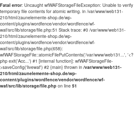
Fatal error
: Uncaught wfWAFStorageFileException: Unable to verify
temporary file contents for atomic writing. in /var/www/web131-
210/html/zaunelemente-shop.de/wp-
content/plugins/wordfence/vendor/wordfence/wf-
waf/src/lib/storage/file.php:51 Stack trace: #0 /var/www/web131-
210/html/zaunelemente-shop.de/wp-
content/plugins/wordfence/vendor/wordfence/wf-
waf/src/lib/storage/file.php(658):
wfWAFStorageFile::atomicFilePutContents('/var/www/web131...', '<?
php exit('Acc...') #1 [internal function]: wfWAFStorageFile-
>saveConfig('livewaf') #2 {main} thrown in
/var/www/web131-
210/html/zaunelemente-shop.de/wp-
content/plugins/wordfence/vendor/wordfence/wf-
waf/src/lib/storage/file.php
on line
51