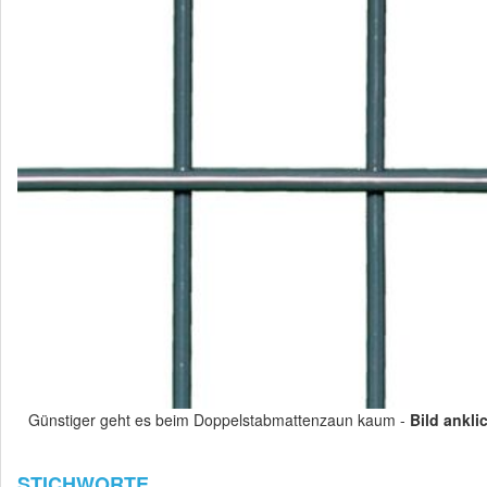
Günstiger geht es beim Doppelstabmattenzaun kaum -
Bild ankli
STICHWORTE