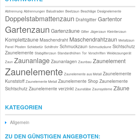
Abtrennung
Abtrennungen
Balustraden
Beetzaun
Beschläge
Designelemente
Doppelstabmattenzaun
Gartentor
Drahtgitter
Gartenzaun
Gartenzäune
Gitter
Jägerzaun
Kleintierzaun
Maschendrahtzaun
Komplettzäune
Maschendraht
Metallzaun
Schmuckzaun
Sichtschutz
Panel
Pfosten
Schiebetür
Schilfrohr
Schmuckzäune
Zaunelemente
Stabgitterzaun
Standardhöhen
Tor
Vorschriften
Weidezaungerät
Zaunanlage
Zaunelement
Zaunanlagen
Zaun
Zaunbau
Zaunelemente
Zaunelemente
Zaunelemente aus Metall
Kunststoff
Zaunelemente Shop
Zaunelemente
Zaunelemente Metall
Zäune
Sichtschutz
Zaunelemente verzinkt
Zaunstäbe
Zaunsysteme
KATEGORIEN
Allgemein
ZU DEN GÜNSTIGEN ANGEBOTEN: