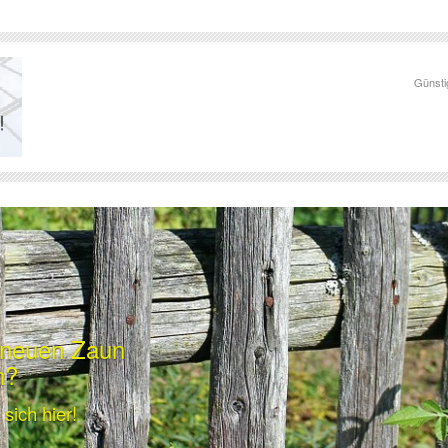
Günsti
n neuen Zaun
n?
sich hier!