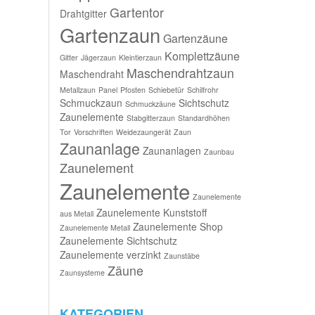
Gartentor
Drahtgitter
Gartenzaun
Gartenzäune
Komplettzäune
Gitter
Jägerzaun
Kleintierzaun
Maschendrahtzaun
Maschendraht
Metallzaun
Panel
Pfosten
Schiebetür
Schilfrohr
Schmuckzaun
Sichtschutz
Schmuckzäune
Zaunelemente
Stabgitterzaun
Standardhöhen
Tor
Vorschriften
Weidezaungerät
Zaun
Zaunanlage
Zaunanlagen
Zaunbau
Zaunelement
Zaunelemente
Zaunelemente
Zaunelemente Kunststoff
aus Metall
Zaunelemente Shop
Zaunelemente Metall
Zaunelemente Sichtschutz
Zaunelemente verzinkt
Zaunstäbe
Zäune
Zaunsysteme
KATEGORIEN