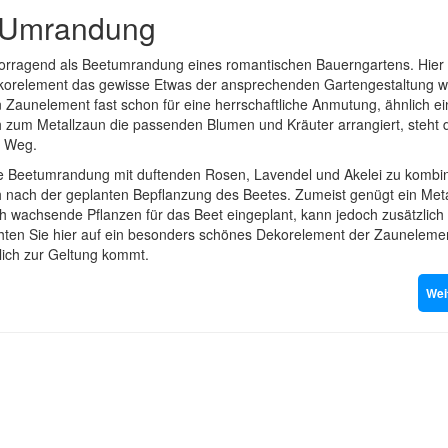
t-Umrandung
vorragend als Beetumrandung eines romantischen Bauerngartens. Hier
 Dekorelement das gewisse Etwas der ansprechenden Gartengestaltung 
 Zaunelement fast schon für eine herrschaftliche Anmutung, ähnlich e
 zum Metallzaun die passenden Blumen und Kräuter arrangiert, steht
m Weg.
die Beetumrandung mit duftenden Rosen, Lavendel und Akelei zu kombin
h nach der geplanten Bepflanzung des Beetes. Zumeist genügt ein Met
wachsende Pflanzen für das Beet eingeplant, kann jedoch zusätzlich
chten Sie hier auf ein besonders schönes Dekorelement der Zauneleme
lich zur Geltung kommt.
Wei