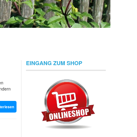
EINGANG ZUM SHOP
en
ondern
terlesen