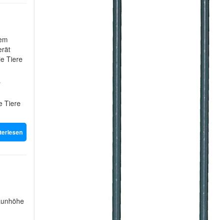
nem
erät
e Tiere
r
e Tiere
terlesen
Zaunhöhe