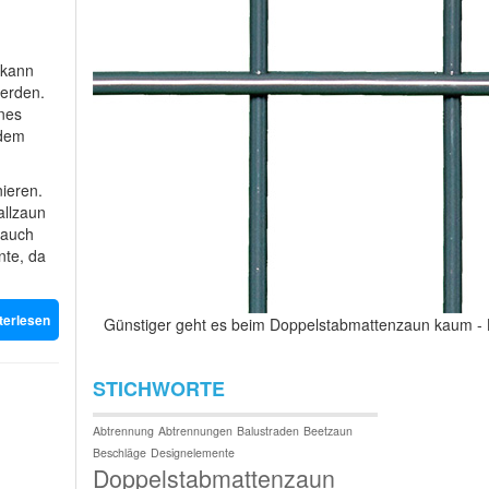
 kann
werden.
ines
 dem
ieren.
allzaun
 auch
nte, da
terlesen
Günstiger geht es beim Doppelstabmattenzaun kaum -
STICHWORTE
Abtrennung
Abtrennungen
Balustraden
Beetzaun
Beschläge
Designelemente
Doppelstabmattenzaun