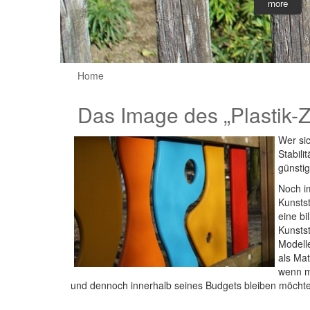
more
Home
Das Image des „Plastik-Za
Wer sic
Stabili
günstig
Noch i
Kunstst
eine bi
Kunsts
Modelle
als Mat
wenn m
und dennoch innerhalb seines Budgets bleiben möchte