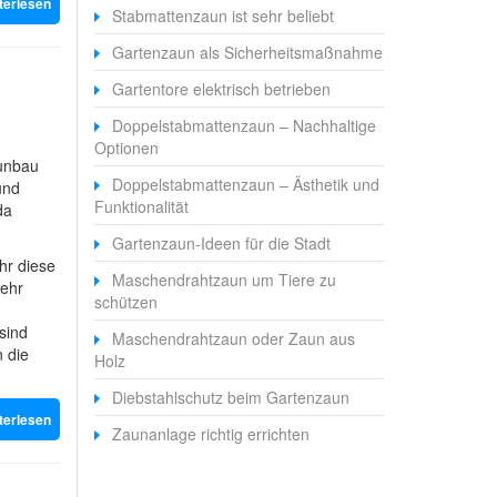
terlesen
Stabmattenzaun ist sehr beliebt
Gartenzaun als Sicherheitsmaßnahme
Gartentore elektrisch betrieben
Doppelstabmattenzaun – Nachhaltige
Optionen
aunbau
Doppelstabmattenzaun – Ästhetik und
und
Funktionalität
da
Gartenzaun-Ideen für die Stadt
hr diese
Maschendrahtzaun um Tiere zu
sehr
schützen
sind
Maschendrahtzaun oder Zaun aus
n die
Holz
Diebstahlschutz beim Gartenzaun
terlesen
Zaunanlage richtig errichten