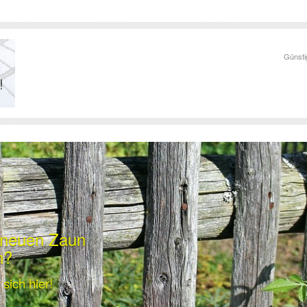
Günsti
n neuen Zaun
n?
sich hier!