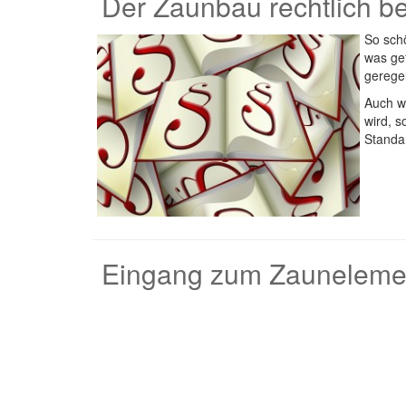
Der Zaunbau rechtlich be
So sch
was gef
geregel
Auch we
wird, s
Standa
Eingang zum Zauneleme