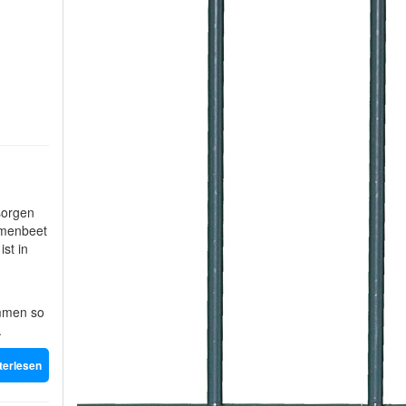
sorgen
umenbeet
ist in
ommen so
.
terlesen