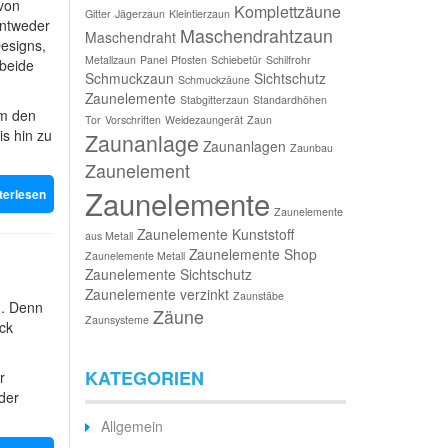
von
Komplettzäune
Gitter
Jägerzaun
Kleintierzaun
entweder
Maschendrahtzaun
Maschendraht
esigns,
Metallzaun
Panel
Pfosten
Schiebetür
Schilfrohr
 beide
Schmuckzaun
Sichtschutz
Schmuckzäune
Zaunelemente
Stabgitterzaun
Standardhöhen
um den
Tor
Vorschriften
Weidezaungerät
Zaun
is hin zu
Zaunanlage
Zaunanlagen
Zaunbau
Zaunelement
Zaunelemente
terlesen
Zaunelemente
Zaunelemente Kunststoff
aus Metall
Zaunelemente Shop
Zaunelemente Metall
Zaunelemente Sichtschutz
Zaunelemente verzinkt
Zaunstäbe
n. Denn
Zäune
Zaunsysteme
ck
KATEGORIEN
r
der
Allgemein