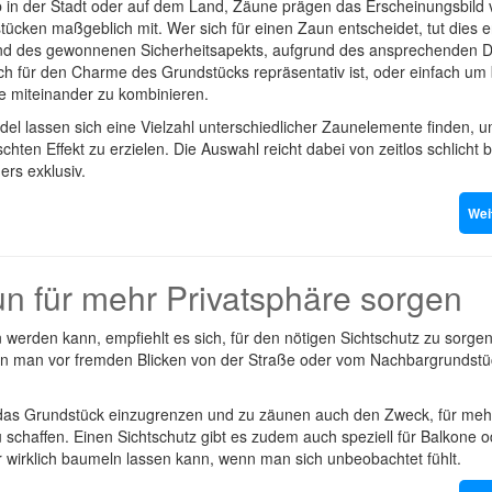
b in der Stadt oder auf dem Land, Zäune prägen das Erscheinungsbild 
ücken maßgeblich mit. Wer sich für einen Zaun entscheidet, tut dies 
nd des gewonnenen Sicherheitsapekts, aufgrund des ansprechenden D
ch für den Charme des Grundstücks repräsentativ ist, oder einfach um
e miteinander zu kombinieren.
el lassen sich eine Vielzahl unterschiedlicher Zaunelemente finden, 
hten Effekt zu erzielen. Die Auswahl reicht dabei von zeitlos schlicht b
rs exklusiv.
Wei
un für mehr Privatsphäre sorgen
werden kann, empfiehlt es sich, für den nötigen Sichtschutz zu sorge
wenn man vor fremden Blicken von der Straße oder vom Nachbargrundstü
, das Grundstück einzugrenzen und zu zäunen auch den Zweck, für meh
schaffen. Einen Sichtschutz gibt es zudem auch speziell für Balkone o
r wirklich baumeln lassen kann, wenn man sich unbeobachtet fühlt.