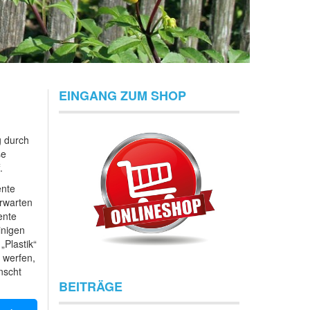
EINGANG ZUM SHOP
g durch
se
.
ente
erwarten
ente
inigen
„Plastik“
u werfen,
nscht
BEITRÄGE