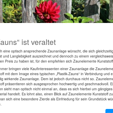
uns“ ist veraltet
h eine optisch ansprechende Zaunanlage wünscht, die sich gleichzeiti
tät und Langlebigkeit auszeichnet und dennoch zu einem vergleichswei
en Preis zu haben ist, für den empfehlen sich Zaunelemente Kunststoff
mmer bringen viele Kaufinteressenten einer Zaunanlage die Zaunelem
off mit dem Image eines typischen „Plastik-Zauns“ in Verbindung und 
llig wirkende Zaunanlage. Dem ist jedoch durchaus nicht so. Zaunelem
toff präsentieren sich ausgesprochen hochwertig und geschmackvoll. E
n sieht man optisch nicht einmal an, dass es sich hierbei um gängiges 
erial handelt. Es lohnt also, einen Blick auf Zaunelemente Kunststoff z
an sich eine besondere Zierde als Einfriedung für sein Grundstück wü
.