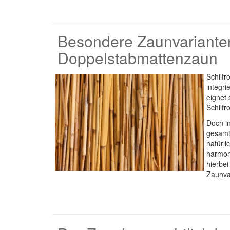
Besondere Zaunvarianten
Doppelstabmattenzaun
Schilfr
integri
eignet 
Schilfr
Doch in
gesamt 
natürli
harmoni
hierbei
Zaunva