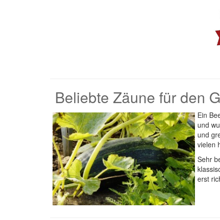
Beliebte Zäune für den 
Ein Bee
und wu
und gre
vielen
Sehr b
klassi
erst ri