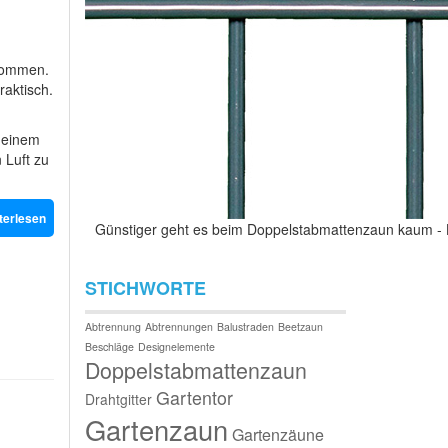
 kommen.
aktisch.
 einem
n Luft zu
terlesen
Günstiger geht es beim Doppelstabmattenzaun kaum -
STICHWORTE
Abtrennung
Abtrennungen
Balustraden
Beetzaun
Beschläge
Designelemente
Doppelstabmattenzaun
Gartentor
Drahtgitter
Gartenzaun
Gartenzäune