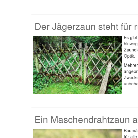
Der Jägerzaun steht für r
Es gibt
hinweg
Zaunel
Optik.
Mehrer
angebr
Zwecke 
unbeha
Ein Maschendrahtzaun 
Baumär
für all