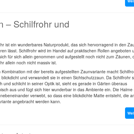
Wei
 – Schilfrohr und
ohr ist ein wunderbares Naturprodukt, das sich hervorragend in den Z
eren lässt. Schilfrohr wird im Handel auf praktischen Rollen angeboten 
sich für sich allein genommen und aufgestellt noch nicht zum Zäunen, 
ohr allein noch nicht massiv ist.
 Kombination mit der bereits aufgestellten Zaunvariante macht Schilfro
blickdicht und verwandelt sie in einen Sichtschutzzaun. Da Schilfrohr 
ch und schlicht in seiner Optik ist, sieht es gerade in Gärten überaus
sch aus und fügt sich hier wunderbar in das Ambiente ein. Die Halme 
 nebeneinander verwebt, so dass eine blickdichte Matte entsteht, die a
riante angebracht werden kann.
Wei