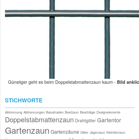
Günstiger geht es beim Doppelstabmattenzaun kaum -
Bild ankli
STICHWORTE
Abtrennung
Abtrennungen
Balustraden
Beetzaun
Beschläge
Designelemente
Doppelstabmattenzaun
Gartentor
Drahtgitter
Gartenzaun
Gartenzäune
Gitter
Jägerzaun
Kleintierzaun