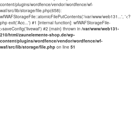
content/plugins/wordfence/vendor/wordfence/wf-
waf/src/lib/storage/file.php(658):
wfWAFStorageFile::atomicFilePutContents('/var/www/web131...', '<?
php exit('Acc...') #1 [internal function]: wfWAFStorageFile-
>saveConfig('livewaf') #2 {main} thrown in
/var/www/web131-
210/html/zaunelemente-shop.de/wp-
content/plugins/wordfence/vendor/wordfence/wf-
waf/src/lib/storage/file.php
on line
51