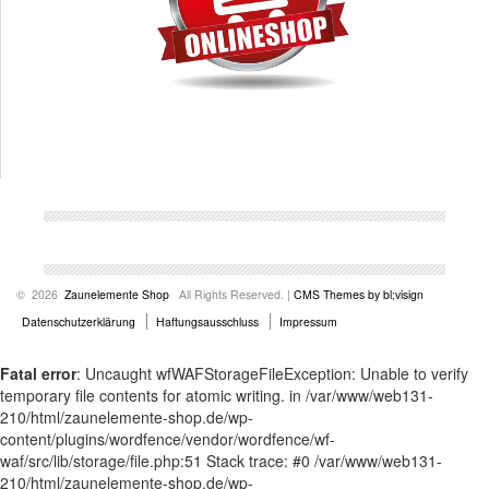
© 2026
Zaunelemente Shop
All Rights Reserved. |
CMS Themes by bl;visign
Datenschutzerklärung
Haftungsausschluss
Impressum
Fatal error
: Uncaught wfWAFStorageFileException: Unable to verify
temporary file contents for atomic writing. in /var/www/web131-
210/html/zaunelemente-shop.de/wp-
content/plugins/wordfence/vendor/wordfence/wf-
waf/src/lib/storage/file.php:51 Stack trace: #0 /var/www/web131-
210/html/zaunelemente-shop.de/wp-