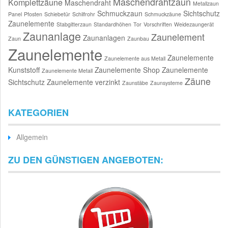
Maschendrahtzaun
Komplettzäune
Maschendraht
Metallzaun
Schmuckzaun
Sichtschutz
Panel
Pfosten
Schiebetür
Schilfrohr
Schmuckzäune
Zaunelemente
Stabgitterzaun
Standardhöhen
Tor
Vorschriften
Weidezaungerät
Zaunanlage
Zaunelement
Zaunanlagen
Zaun
Zaunbau
Zaunelemente
Zaunelemente
Zaunelemente aus Metall
Kunststoff
Zaunelemente Shop
Zaunelemente
Zaunelemente Metall
Zäune
Sichtschutz
Zaunelemente verzinkt
Zaunstäbe
Zaunsysteme
KATEGORIEN
Allgemein
ZU DEN GÜNSTIGEN ANGEBOTEN: